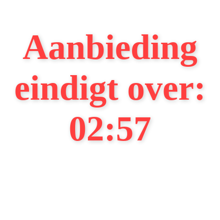
Aanbieding
eindigt over:
02:56